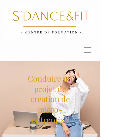
Conduire un
projet de
création de
micro-
entreprise