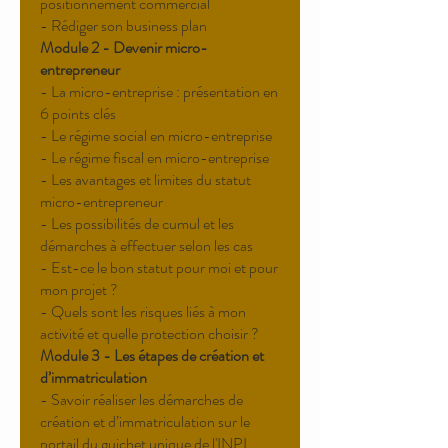
positionnement commercial
- Rédiger son business plan
Module 2 - Devenir micro-
entrepreneur
- La micro-entreprise : présentation en
6 points clés
- Le régime social en micro-entreprise
- Le régime fiscal en micro-entreprise
- Les avantages et limites du statut
micro-entrepreneur
- Les possibilités de cumul et les
démarches à effectuer selon les cas
- Est-ce le bon statut pour moi et pour
mon projet ?
- Quels sont les risques liés à mon
activité et quelle protection choisir ?
Module 3 - Les étapes de création et
d’immatriculation
- Savoir réaliser les démarches de
création et d’immatriculation sur le
portail du guichet unique de l'INPI