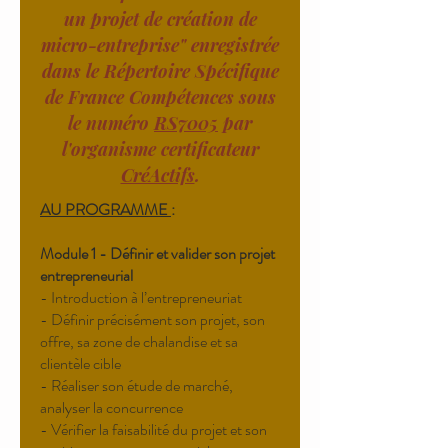
un projet de création de
micro-entreprise" enregistrée
dans le Répertoire Spécifique
de France Compétences sous
le numéro
RS7005
par
l'organisme certificateur
CréActifs
.
AU PROGRAMME
:
Module 1 - Définir et valider son projet
entrepreneurial
- Introduction à l’entrepreneuriat
- Définir précisément son projet, son
offre, sa zone de chalandise et sa
clientèle cible
- Réaliser son étude de marché,
analyser la concurrence
- Vérifier la faisabilité du projet et son