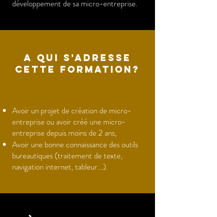
développement de sa micro-entreprise.
A QUI S'ADRESSE
CETTE FORMATION?
Avoir un projet de création de micro-
entreprise ou avoir créé une micro-
entreprise depuis moins de 2 ans,
Avoir une bonne connaissance des outils
bureautiques (traitement de texte,
navigation internet, tableur...).