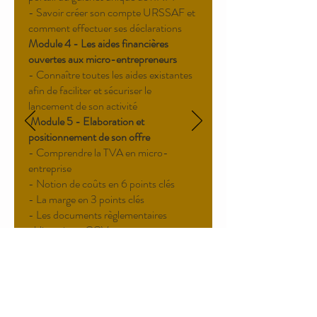
- Savoir créer son compte URSSAF et
comment effectuer ses déclarations
Module 4 - Les aides financières
ouvertes aux micro-entrepreneurs
- Connaître toutes les aides existantes
afin de faciliter et sécuriser le
lancement de son activité
Module 5 - Elaboration et
positionnement de son offre
- Comprendre la TVA en micro-
entreprise
- Notion de coûts en 6 points clés
- La marge en 3 points clés
- Les documents règlementaires
obligatoires : CGV et contrats
Module 6 - Piloter son activité et
répondre aux obligations
administratives et comptables
- Connaître ses obligations
administratives et comptables