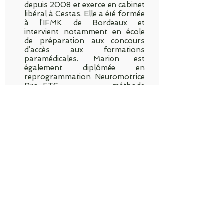
depuis 2008 et exerce en cabinet
libéral à Cestas. Elle a été formée
à l’IFMK de Bordeaux et
intervient notamment en école
de préparation aux concours
d’accès aux formations
paramédicales. Marion est
également diplômée en
reprogrammation Neuromotrice
Pro-FTS, méthode
d'entrainement éprouvée au
haut niveau qui permet de
répondre à la double
problématique de Performance
sportive et de prévention des
blessures au travers de l'analyse
de la qualité de mouvements, du
placement d'élastiques et de
stimulations proprioceptives.
Ancienne membre du staff
médical de l’UBB de 2006 à
2009 avec les Espoirs,
professeur de Pilates, pratique
aussi la Pole Dance depuis 2 ans.
D'un naturel sportif et